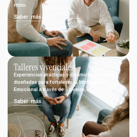
ritmo.
Saber más
Talleres vivenciales
Experiencias prácticas y dinámicas grupales
diseñadas para fortalecer tu Inteligencia
Emocional a través de 3 niveles.
Saber más